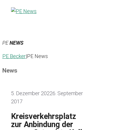
Zum
Inhalt
springen
PE
NEWS
PE Becker
|
PE News
News
5. Dezember 2022
6. September
2017
Kreisverkehrsplatz
zur Anbindung der