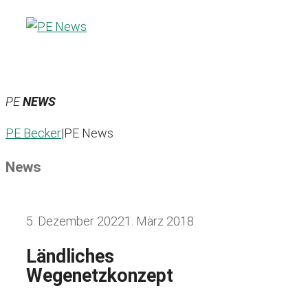
Zum
Inhalt
springen
PE
NEWS
PE Becker
|
PE News
News
5. Dezember 2022
1. März 2018
Ländliches
Wegenetzkonzept