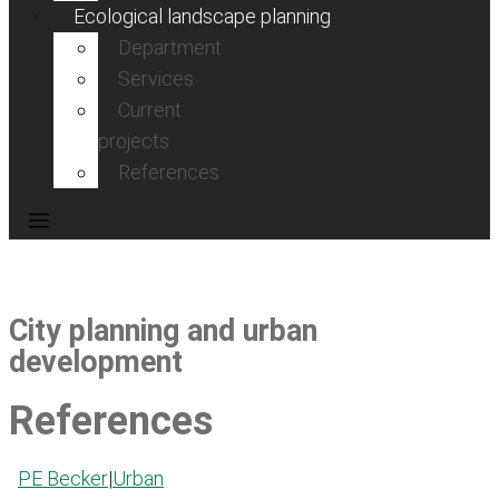
Ecological landscape planning
Department
Services
Current
projects
References
City planning and urban
development
References
PE Becker
|
Urban