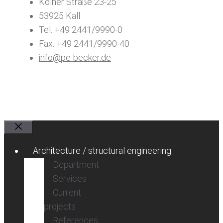
Kölner Straße 23-25
53925 Kall
Tel. +49 2441/9990-0
Fax. +49 2441/9990-40
info@pe-becker.de
Close
Architecture / structural engineering
Department
Services
Current
projects
References