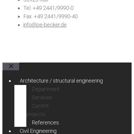
Tel. +49 2441/9990-0
Fax. +49 2441/9990-40
info@pe-becker.de
Close
Architecture / structural engineering
Department
Services
Current
projects
References
Civil Engineering