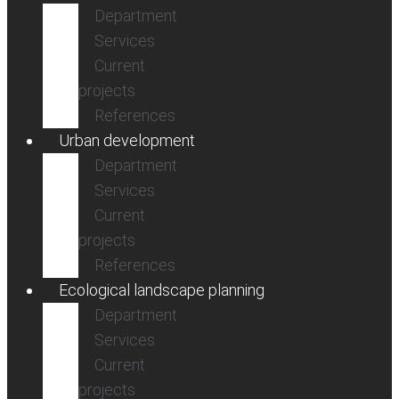
Department
Services
Current
projects
References
Urban development
Department
Services
Current
projects
References
Ecological landscape planning
Department
Services
Current
projects