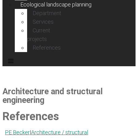
Ecological landscape planning
Department
Services
Current
projects
References
Architecture and structural
engineering
References
PE Becker
|
Architecture / structural