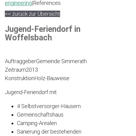
engineering
|
References
<< zurück zur Übersicht
Jugend-Feriendorf in
Woffelsbach
Auftraggeber
Gemeinde Simmerath
Zeitraum
2013
Konstruktion
Holz-Bauweise
Jugend-Feriendorf mit
4 Selbstversorger-Häusern
Gemeinschaftshaus
Camping-Arealen
Sanierung der bestehenden