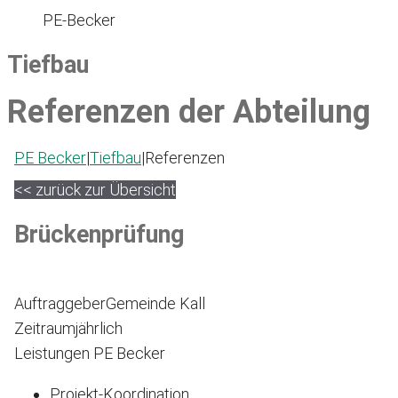
PE-Becker
Tiefbau
Referenzen der Abteilung
PE Becker
|
Tiefbau
|
Referenzen
<< zurück zur Übersicht
Brückenprüfung
Auftraggeber
Gemeinde Kall
Zeitraum
jährlich
Leistungen PE Becker
Projekt-Koordination