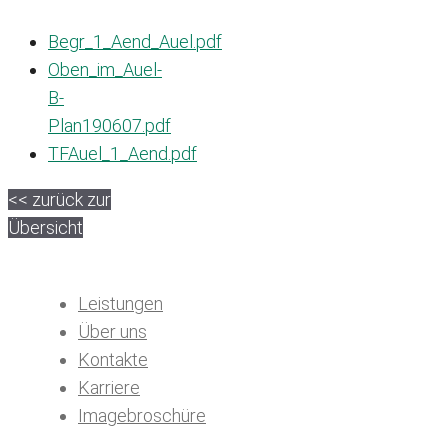
Begr_1_Aend_Auel.pdf
Oben_im_Auel-
B-
Plan190607.pdf
TFAuel_1_Aend.pdf
<< zurück zur
Übersicht
Leistungen
Über uns
Kontakte
Karriere
Imagebroschüre