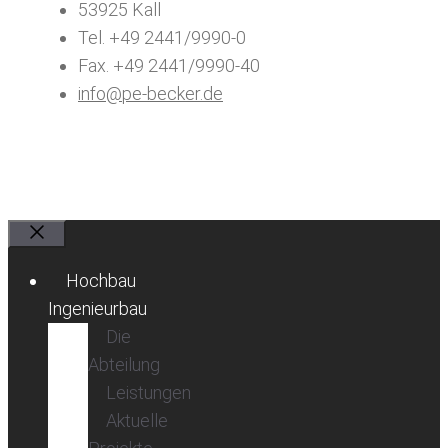
53925 Kall
Tel. +49 2441/9990-0
Fax. +49 2441/9990-40
info@pe-becker.de
Schließen
Hochbau
Ingenieurbau
Die
Abteilung
Leistungen
Aktuelle