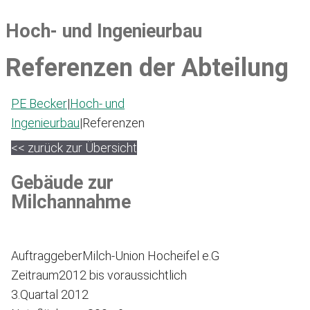
Hoch- und Ingenieurbau
Referenzen der Abteilung
PE Becker
|
Hoch- und
Ingenieurbau
|
Referenzen
<< zurück zur Übersicht
Gebäude zur
Milchannahme
Auftraggeber
Milch-Union Hocheifel e.G
Zeitraum
2012 bis voraussichtlich
3.Quartal 2012