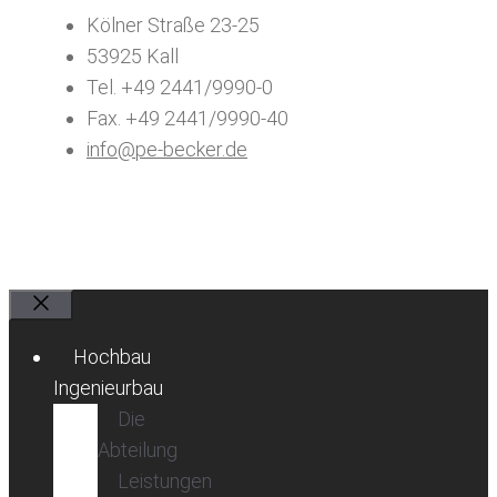
Kölner Straße 23-25
53925 Kall
Tel. +49 2441/9990-0
Fax. +49 2441/9990-40
info@pe-becker.de
Schließen
Hochbau
Ingenieurbau
Die
Abteilung
Leistungen