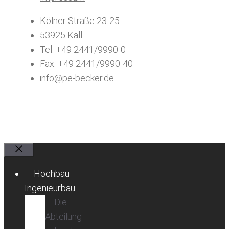
Kölner Straße 23-25
53925 Kall
Tel. +49 2441/9990-0
Fax. +49 2441/9990-40
info@pe-becker.de
Schließen
Hochbau
Ingenieurbau
Die
Abteilung